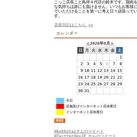
こっこ店長こと鳥仲４代目の鈴木です。鶏肉
な気持ちは誰にも負けません。いつもお客様
でいただけることを第一に考え日々頑張って
す。
店長日記はこちら >>
カレンダー
＜
2026年8月
＞
日
月
火
水
木
金
土
1
2
3
4
5
6
7
8
9
10
11
12
13
14
15
16
17
18
19
20
21
22
23
24
25
26
27
28
29
30
31
今日
店舗及びインターネット店休業日
インターネット店休業日
@kokkotaiさんのツイート
@TwitterDevJP からのツイート