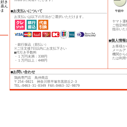
を好き
に喜ん
いま
■お支払いについて
お支払いは以下の方法がご選択いただけます。
ヤマト運
ご指定時
指示いた
■個人情報
・銀行振込（前払い）
お客様か
※ご注文後7日以内にお支払下さい
メールア
■代引き手数料
機関から
・１万円未満：330円
たは利用
・１万円以上：440円
■お問い合わせ
鶏肉専門店 鳥仲商店
〒254-0821 神奈川県平塚市黒部丘2-3
TEL:0463-31-0349 FAX:0463-32-9879