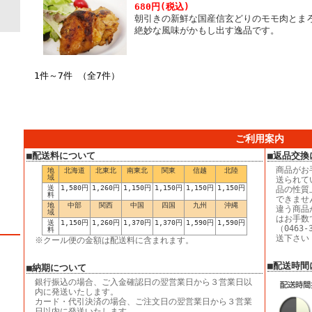
680円(税込)
朝引きの新鮮な国産信玄どりのモモ肉とま
絶妙な風味がかもし出す逸品です。
1件～7件 （全7件）
ご利用案内
■配送料について
■返品交換
商品がお
地
北海道
北東北
南東北
関東
信越
北陸
域
送られて
送
1,580円
1,260円
1,150円
1,150円
1,150円
1,150円
品の性質
料
できませ
地
中部
関西
中国
四国
九州
沖縄
違う商品
域
はお手数
送
1,150円
1,260円
1,370円
1,370円
1,590円
1,590円
（0463
料
送下さい
※クール便の金額は配送料に含まれます。
■配送時間
■納期について
銀行振込の場合、ご入金確認日の翌営業日から３営業日以
内に発送いたします。
カード・代引決済の場合、ご注文日の翌営業日から３営業
日以内に発送いたします。