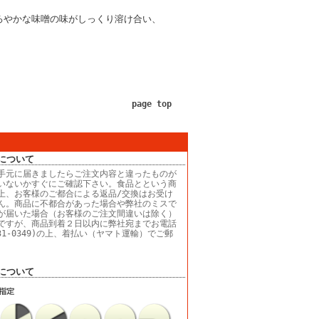
ろやかな味噌の味がしっくり溶け合い、
page top
について
手元に届きましたらご注文内容と違ったものが
いないかすぐにご確認下さい。食品とという商
上、お客様のご都合による返品/交換はお受け
ん。商品に不都合があった場合や弊社のミスで
が届いた場合（お客様のご注文間違いは除く）
ですが、商品到着２日以内に弊社宛までお電話
-31-0349)の上、着払い（ヤマト運輸）でご郵
について