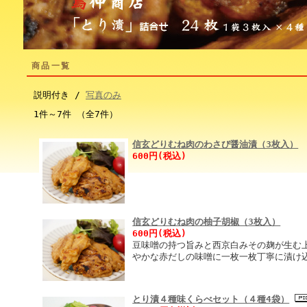
商品一覧
説明付き /
写真のみ
1件～7件 （全7件）
信玄どりむね肉のわさび醤油漬（3枚入）
600円(税込)
信玄どりむね肉の柚子胡椒（3枚入）
600円(税込)
豆味噌の持つ旨みと西京白みその麹が生む
やかな赤だしの味噌に一枚一枚丁寧に漬け
とり漬４種味くらべセット（４種4袋）