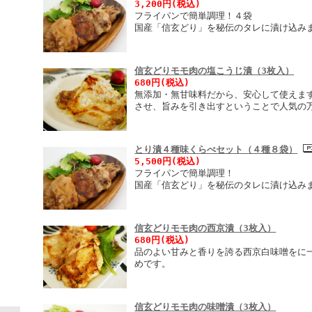
3,200円(税込)
フライパンで簡単調理！４袋
国産「信玄どり」を秘伝のタレに漬け込み
信玄どりモモ肉の塩こうじ漬（3枚入）
680円(税込)
無添加・無甘味料だから、安心して使えま
させ、旨みを引き出すということで人気の
とり漬４種味くらべセット（４種８袋）
5,500円(税込)
フライパンで簡単調理！
国産「信玄どり」を秘伝のタレに漬け込み
信玄どりモモ肉の西京漬（3枚入）
680円(税込)
品のよい甘みと香りを誇る西京白味噌をに
めです。
信玄どりモモ肉の味噌漬（3枚入）