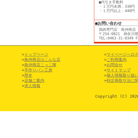
■代引き手数料
・１万円未満：330円
・１万円以上：440円
■お問い合わせ
鶏肉専門店 鳥仲商店
〒254-0821 神奈川
TEL:0463-31-0349 F
>
トップページ
>
マイページへロ
>
鳥仲商店はこんな店
>
ご利用案内
>
鳥仲商店こっこ隊
>
お問合せ
>
手作りパン工房
>
サイトマップ
>
歴史
>
個人情報取り扱
>
店舗ご案内
>
特定商取引法に
>
求人情報
Copyright (C)
202