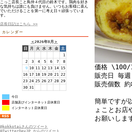
こっこ店長こと鳥仲４代目の鈴木です。鶏肉を好き
な気持ちは誰にも負けません。いつもお客様に喜ん
でいただけることを第一に考え日々頑張っていま
す。
店長日記はこちら >>
カレンダー
＜
2026年8月
＞
日
月
火
水
木
金
土
1
2
3
4
5
6
7
8
価格 \100/
9
10
11
12
13
14
15
販売日 毎週
16
17
18
19
20
21
22
23
24
25
26
27
28
29
販売個数 約
30
31
今日
簡単ですが以
店舗及びインターネット店休業日
インターネット店休業日
ょことお店
お願いしますm
@kokkotaiさんのツイート
@TwitterDevJP からのツイート