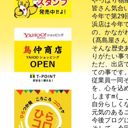
やっぱり物
皆さん気合
今年で第2
浜店は今年
の、かなが
(髙島屋さ
そんな歴史
りがたい事
ただ、出店
ての事です
従業員一同
を、心を込
しますm(_ 
自分らしく
元気のあるニ
今後ブログに