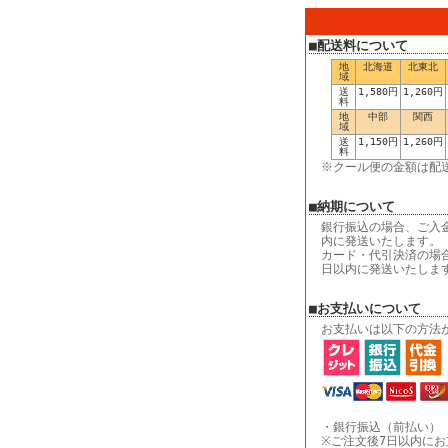
■配送料について
地
北海道
北東北
域
送
1,580円
1,260円
料
地
中部
関西
域
送
1,150円
1,260円
料
※クール便の金額は配
■納期について
銀行振込の場合、ご入
内に発送いたします。
カード・代引決済の場
日以内に発送いたしま
■お支払いについて
お支払いは以下の方法
・銀行振込（前払い）
※ご注文後7日以内に