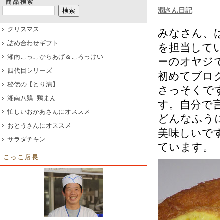
商品検索
潤さん日記
クリスマス
みなさん、は
詰め合わせギフト
を担当して
湘南こっこからあげ＆ころっけい
ーのオヤジで
四代目シリーズ
初めてブロ
秘伝の【とり漬】
さっそくで
湘南八鶏 鶏まん
す。自分で
忙しいおかあさんにオススメ
どんなふうに
おとうさんにオススメ
美味しいです
サラダチキン
ています。
こっこ店長