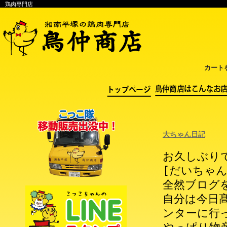
鶏肉専門店
カート
大ちゃん日記
お久しぶり
[だいちゃ
全然ブログを
自分は今日
ンターに行