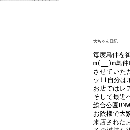
大ちゃん日記
毎度鳥仲を
m(__)m
させていただ
ッ!!自分
お店ではレア
そして最近ベ
総合公園B
お陰様で大繁
来店されたお