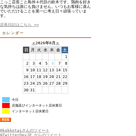
こっこ店長こと鳥仲４代目の鈴木です。鶏肉を好き
な気持ちは誰にも負けません。いつもお客様に喜ん
でいただけることを第一に考え日々頑張っていま
す。
店長日記はこちら >>
カレンダー
＜
2026年8月
＞
日
月
火
水
木
金
土
1
2
3
4
5
6
7
8
9
10
11
12
13
14
15
16
17
18
19
20
21
22
23
24
25
26
27
28
29
30
31
今日
店舗及びインターネット店休業日
インターネット店休業日
@kokkotaiさんのツイート
@TwitterDevJP からのツイート