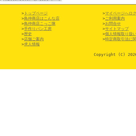
>
トップページ
>
マイページへロ
>
鳥仲商店はこんな店
>
ご利用案内
>
鳥仲商店こっこ隊
>
お問合せ
>
手作りパン工房
>
サイトマップ
>
歴史
>
個人情報取り扱
>
店舗ご案内
>
特定商取引法に
>
求人情報
Copyright (C)
202