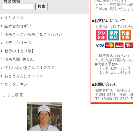
内に発送いたします。
商品検索
カード・代引決済の場
日以内に発送いたしま
クリスマス
■お支払いについて
詰め合わせギフト
お支払いは以下の方法
湘南こっこからあげ＆ころっけい
四代目シリーズ
秘伝の【とり漬】
・銀行振込（前払い）
湘南八鶏 鶏まん
※ご注文後7日以内に
■代引き手数料
忙しいおかあさんにオススメ
・１万円未満：330円
・１万円以上：440円
おとうさんにオススメ
サラダチキン
■お問い合わせ
鶏肉専門店 鳥仲商店
〒254-0821 神奈川
こっこ店長
TEL:0463-31-0349 F