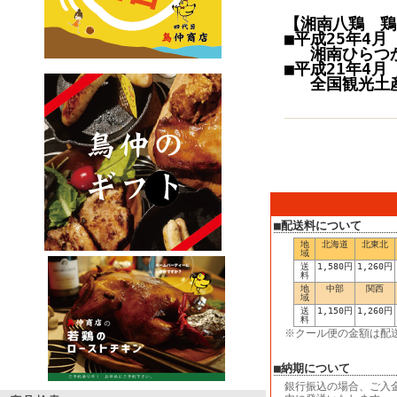
【湘南八鶏 鶏
■平成25年4月
湘南ひらつ
■平成21年4月
全国観光土産
■配送料について
地
北海道
北東北
域
送
1,580円
1,260円
料
地
中部
関西
域
送
1,150円
1,260円
料
※クール便の金額は配
■納期について
銀行振込の場合、ご入